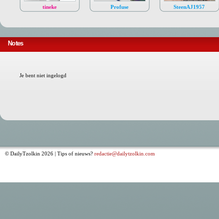
tineke
Profuse
SteenAJ1957
Notes
Je bent niet ingelogd
© DailyTzolkin 2026 | Tips of nieuws?
redactie@dailytzolkin.com