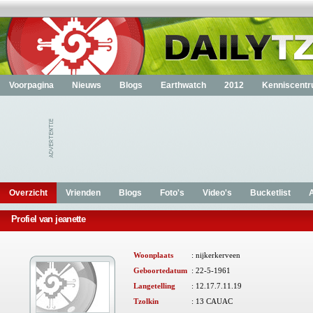
Voorpagina
Nieuws
Blogs
Earthwatch
2012
Kenniscent
Overzicht
Vrienden
Blogs
Foto's
Video's
Bucketlist
Profiel van jeanette
Woonplaats
: nijkerkerveen
Geboortedatum
: 22-5-1961
Langetelling
:
12.17.7.11.19
Tzolkin
:
13 CAUAC