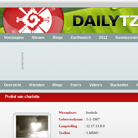
Voorpagina
Nieuws
Blogs
Earthwatch
2012
Kenniscent
Overzicht
Vrienden
Blogs
Foto's
Video's
Bucketlist
Profiel van charlotte
Woonplaats
: boekelo
Geboortedatum
: 1-2-1967
Langetelling
:
12.17.13.8.0
Tzolkin
:
1 AHAU