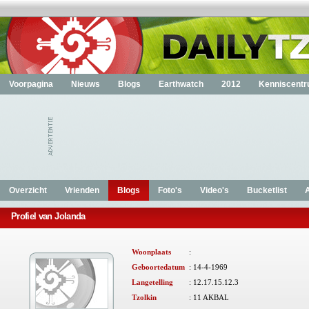
Voorpagina
Nieuws
Blogs
Earthwatch
2012
Kenniscent
Overzicht
Vrienden
Blogs
Foto's
Video's
Bucketlist
Profiel van Jolanda
Woonplaats
:
Geboortedatum
: 14-4-1969
Langetelling
:
12.17.15.12.3
Tzolkin
:
11 AKBAL