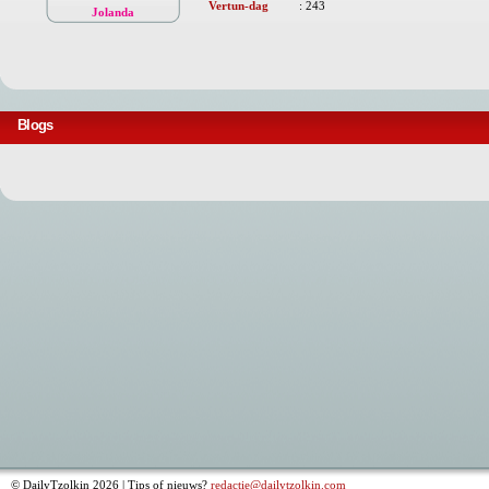
Vertun-dag
:
243
Jolanda
Blogs
© DailyTzolkin 2026 | Tips of nieuws?
redactie@dailytzolkin.com