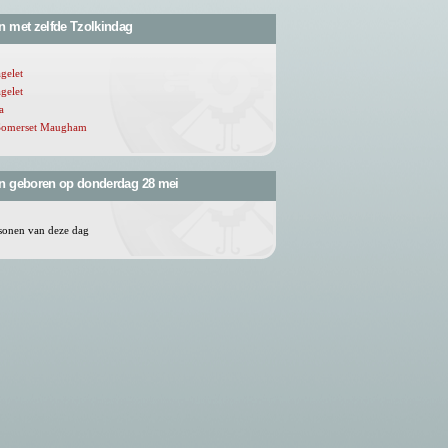
n met zelfde Tzolkindag
gelet
gelet
a
Somerset Maugham
n geboren op donderdag 28 mei
sonen van deze dag