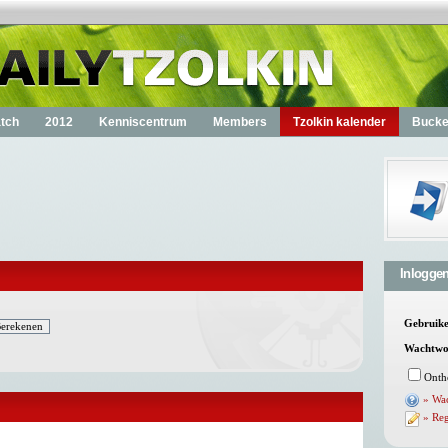
tch
2012
Kenniscentrum
Members
Tzolkin kalender
Bucket
Inlogge
Gebruik
Wachtwo
Onth
» Wa
» Reg