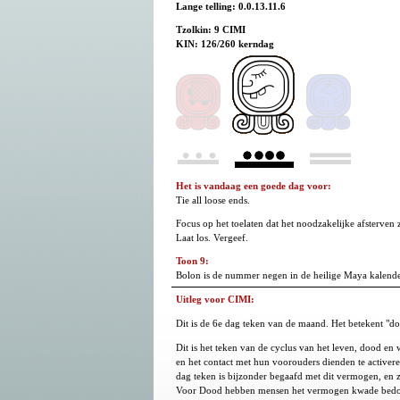
Lange telling: 0.0.13.11.6
Tzolkin: 9 CIMI
KIN: 126/260 kerndag
Het is vandaag een goede dag voor:
Tie all loose ends.
Focus op het toelaten dat het noodzakelijke afsterve
Laat los. Vergeef.
Toon 9:
Bolon is de nummer negen in de heilige Maya kalender
Uitleg voor CIMI:
Dit is de 6e dag teken van de maand. Het betekent "do
Dit is het teken van de cyclus van het leven, dood en
en het contact met hun voorouders dienden te activer
dag teken is bijzonder begaafd met dit vermogen, en 
Voor Dood hebben mensen het vermogen kwade bedoelin