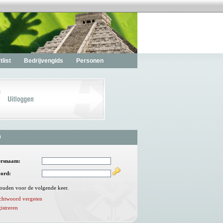
list
Bedrijvengids
Personen
n
ersnaam:
ord:
ouden voor de volgende keer.
chtwoord vergeten
istreren