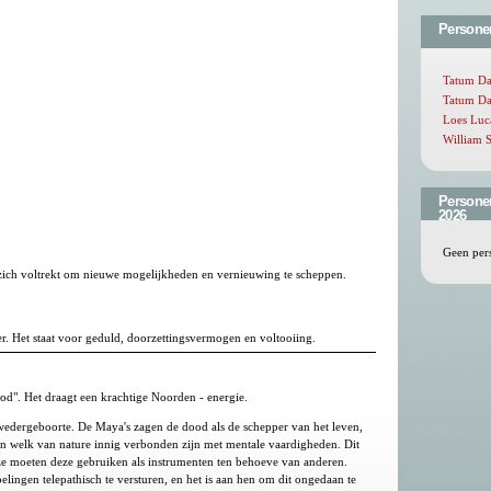
Persone
Tatum Da
Tatum Da
Loes Luc
William 
Persone
2026
Geen per
n zich voltrekt om nieuwe mogelijkheden en vernieuwing te scheppen.
. Het staat voor geduld, doorzettingsvermogen en voltooiing.
od". Het draagt een krachtige Noorden - energie.
 wedergeboorte. De Maya's zagen de dood als de schepper van het leven,
en welk van nature innig verbonden zijn met mentale vaardigheden. Dit
ze moeten deze gebruiken als instrumenten ten behoeve van anderen.
gen telepathisch te versturen, en het is aan hen om dit ongedaan te