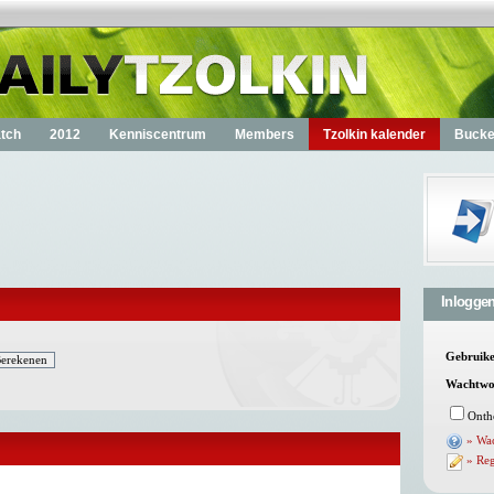
tch
2012
Kenniscentrum
Members
Tzolkin kalender
Bucket
Inlogge
Gebruik
Wachtwo
Onth
» Wa
» Reg