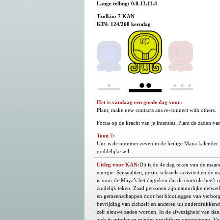
Lange telling: 0.0.13.11.4
Tzolkin: 7 KAN
KIN: 124/260 kerndag
Het is vandaag een goede dag voor:
Plant, make new contacts ans re-connect with others.
Focus op de kracht van je intenties. Plant de zaden va
Toon 7:
Uuc is de nummer zeven in de heilige Maya kalender. 
goddelijke wil.
Uitleg voor KAN:
Dit is de 4e dag teken van de maand
energie. Sensualiteit, gezin, seksuele activiteit en 
is voor de Maya’s het dagteken dat de controle heeft
zuidelijk teken. Zaad personen zijn natuurlijke netw
en gemeenschappen door het blootleggen van verborge
bevrijding van zichzelf en anderen uit onderdrukkend
zelf nieuwe zaden worden. In de afwezigheid van da
zich in minder en minder vruchtbare omgevingen. Voo