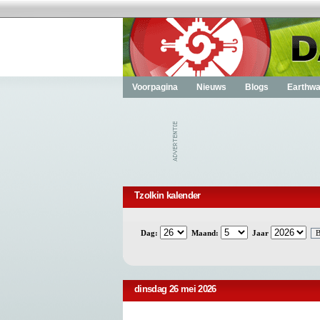
Voorpagina
Nieuws
Blogs
Earthwa
Tzolkin kalender
Dag:
Maand:
Jaar
dinsdag 26 mei 2026