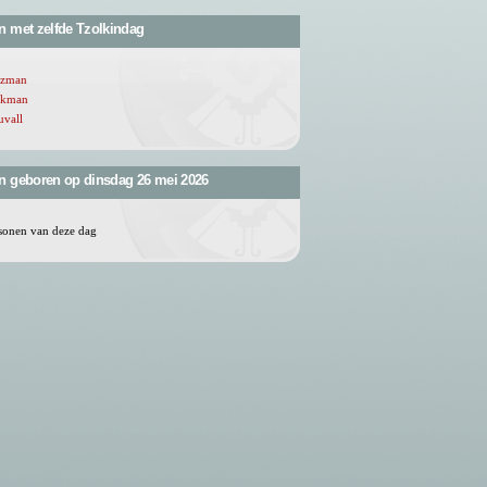
n met zelfde Tzolkindag
uzman
nkman
uvall
n geboren op dinsdag 26 mei 2026
sonen van deze dag