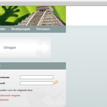
list
Bedrijvengids
Personen
n
ersnaam:
ord:
ouden voor de volgende keer.
chtwoord vergeten
istreren