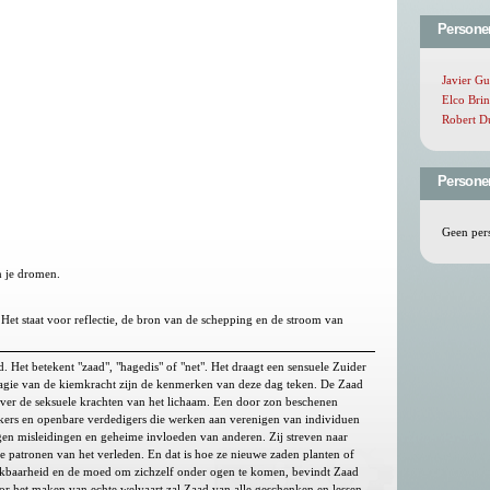
Persone
Javier G
Elco Bri
Robert D
Persone
Geen per
n je dromen.
Het staat voor reflectie, de bron van de schepping en de stroom van
. Het betekent "zaad", "hagedis" of "net". Het draagt een sensuele Zuider
de magie van de kiemkracht zijn de kenmerken van deze dag teken. De Zaad
 over de seksuele krachten van het lichaam. Een door zon beschenen
erkers en openbare verdedigers die werken aan verenigen van individuen
n misleidingen en geheime invloeden van anderen. Zij streven naar
e patronen van het verleden. En dat is hoe ze nieuwe zaden planten of
nkbaarheid en de moed om zichzelf onder ogen te komen, bevindt Zaad
r het maken van echte welvaart zal Zaad van alle geschenken en lessen