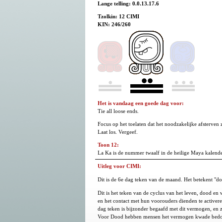
Lange telling: 0.0.13.17.6
Tzolkin: 12 CIMI
KIN: 246/260
Het is vandaag een goede dag voor:
Tie all loose ends.
Focus op het toelaten dat het noodzakelijke afsterve
Laat los. Vergeef.
Toon 12:
La Ka is de nummer twaalf in de heilige Maya kalende
Uitleg voor CIMI:
Dit is de 6e dag teken van de maand. Het betekent "do
Dit is het teken van de cyclus van het leven, dood en
en het contact met hun voorouders dienden te activer
dag teken is bijzonder begaafd met dit vermogen, en 
Voor Dood hebben mensen het vermogen kwade bedoelin