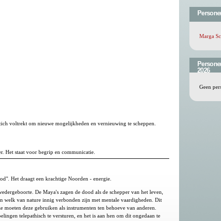
Persone
Marga Sc
Persone
2026
Geen per
n zich voltrekt om nieuwe mogelijkheden en vernieuwing te scheppen.
r. Het staat voor begrip en communicatie.
od". Het draagt een krachtige Noorden - energie.
 wedergeboorte. De Maya's zagen de dood als de schepper van het leven,
en welk van nature innig verbonden zijn met mentale vaardigheden. Dit
ze moeten deze gebruiken als instrumenten ten behoeve van anderen.
gen telepathisch te versturen, en het is aan hen om dit ongedaan te