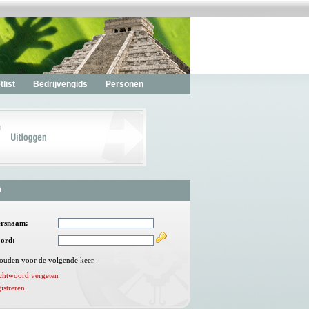
list
Bedrijvengids
Personen
n
ersnaam:
ord:
ouden voor de volgende keer.
chtwoord vergeten
istreren