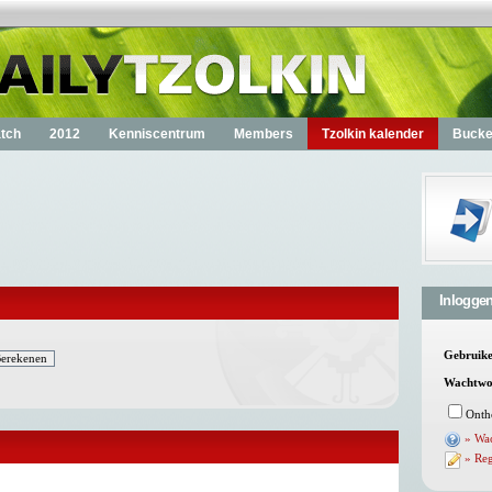
tch
2012
Kenniscentrum
Members
Tzolkin kalender
Bucket
Inlogge
Gebruik
Wachtwo
Onth
» Wa
» Reg