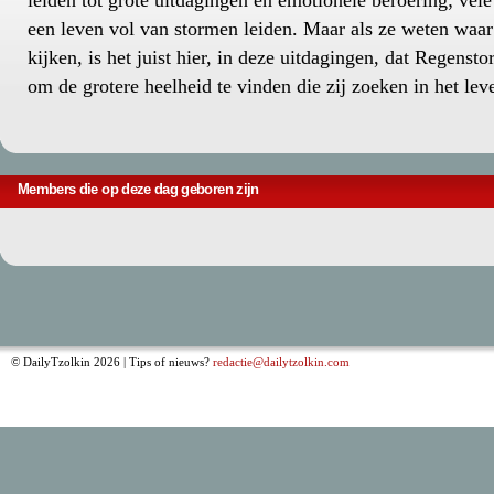
leiden tot grote uitdagingen en emotionele beroering; vele
een leven vol van stormen leiden. Maar als ze weten waa
kijken, is het juist hier, in deze uitdagingen, dat Regenst
om de grotere heelheid te vinden die zij zoeken in het lev
Members die op deze dag geboren zijn
© DailyTzolkin 2026 | Tips of nieuws?
redactie@dailytzolkin.com