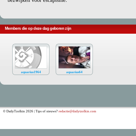
bezwijken voor escapisme.
Members die op deze dag geboren zijn
aquarius1964
aquarius64
© DailyTzolkin 2026 | Tips of nieuws?
redactie@dailytzolkin.com