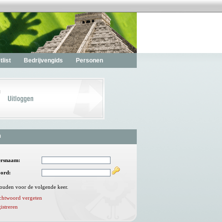
list
Bedrijvengids
Personen
n
ersnaam:
ord:
ouden voor de volgende keer.
chtwoord vergeten
istreren