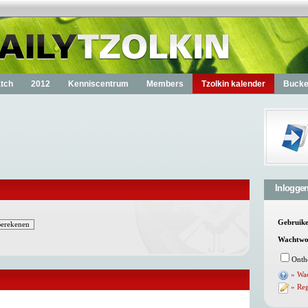
tch
2012
Kenniscentrum
Members
Tzolkin kalender
Bucket
Inlogge
Gebruik
Wachtwo
Onth
» Wa
» Reg