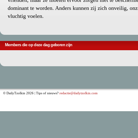
vrienden, maar ze moeten ervoor zorgen niet te beschermend
dominant te worden. Anders kunnen zij zich onveilig, on
vluchtig voelen.
Members die op deze dag geboren zijn
© DailyTzolkin 2026 | Tips of nieuws?
redactie@dailytzolkin.com