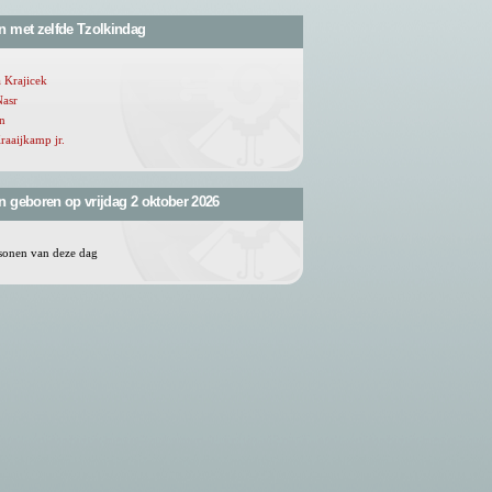
n met zelfde Tzolkindag
 Krajicek
asr
jn
raaijkamp jr.
 geboren op vrijdag 2 oktober 2026
sonen van deze dag