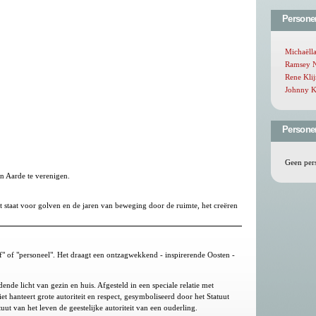
Persone
Michaëlla
Ramsey N
Rene Kli
Johnny K
Personen
Geen per
n Aarde te verenigen.
t staat voor golven en de jaren van beweging door de ruimte, het creëren
taf" of "personeel". Het draagt een ontzagwekkend - inspirerende Oosten -
dende licht van gezin en huis. Afgesteld in een speciale relatie met
iet hanteert grote autoriteit en respect, gesymboliseerd door het Statuut
uut van het leven de geestelijke autoriteit van een ouderling.