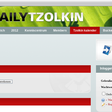
tch
2012
Kenniscentrum
Members
Tzolkin kalender
Bucket
Inlogge
Gebruik
Wachtwo
Onth
» Wa
» Reg