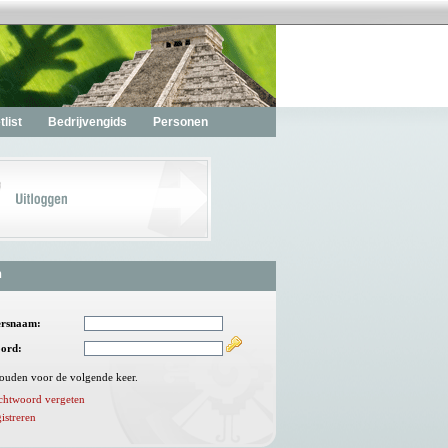
list
Bedrijvengids
Personen
n
ersnaam:
ord:
ouden voor de volgende keer.
chtwoord vergeten
istreren