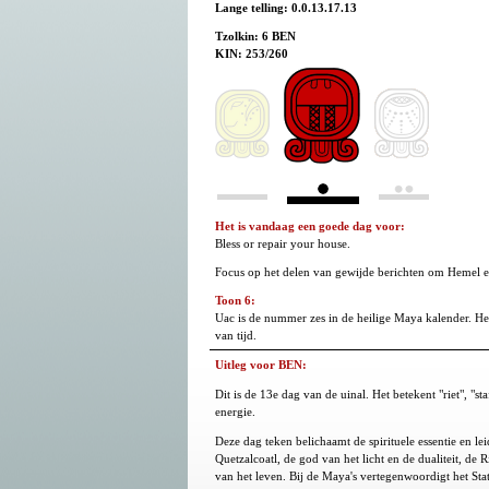
Lange telling: 0.0.13.17.13
Tzolkin: 6 BEN
KIN: 253/260
Het is vandaag een goede dag voor:
Bless or repair your house.
Focus op het delen van gewijde berichten om Hemel e
Toon 6:
Uac is de nummer zes in de heilige Maya kalender. He
van tijd.
Uitleg voor BEN:
Dit is de 13e dag van de uinal. Het betekent "riet", "s
energie.
Deze dag teken belichaamt de spirituele essentie en lei
Quetzalcoatl, de god van het licht en de dualiteit, de R
van het leven. Bij de Maya's vertegenwoordigt het Stat