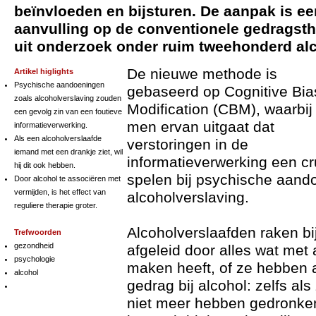
beïnvloeden en bijsturen. De aanpak is ee
aanvulling op de conventionele gedragsthe
uit onderzoek onder ruim tweehonderd al
De nieuwe methode is
Artikel higlights
Psychische aandoeningen
gebaseerd op Cognitive Bia
zoals alcoholverslaving zouden
Modification (CBM), waarbij
een gevolg zin van een foutieve
men ervan uitgaat dat
informatieverwerking.
Als een alcoholverslaafde
verstoringen in de
iemand met een drankje ziet, wil
informatieverwerking een cru
hij dit ook hebben.
spelen bij psychische aand
Door alcohol te associëren met
vermijden, is het effect van
alcoholverslaving.
reguliere therapie groter.
Alcoholverslaafden raken bi
Trefwoorden
gezondheid
afgeleid door alles wat met 
psychologie
maken heeft, of ze hebben 
alcohol
gedrag bij alcohol: zelfs a
niet meer hebben gedronken