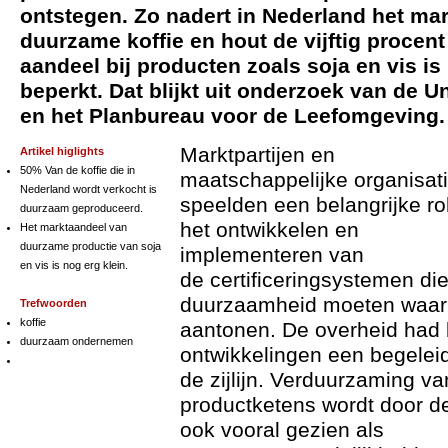
ontstegen. Zo nadert in Nederland het ma
duurzame koffie en hout de vijftig procent
aandeel bij producten zoals soja en vis i
beperkt. Dat blijkt uit onderzoek van de Un
en het Planbureau voor de Leefomgeving.
Markt
partijen en
Artikel higlights
50% Van de koffie die in
maatschappelijke organisat
Nederland wordt verkocht is
speelden een belangrijke rol
duurzaam geproduceerd.
het ontwikkelen en
Het marktaandeel van
duurzame productie van soja
implementeren van
en vis is nog erg klein.
de certificeringsystemen di
duurzaamheid moeten waar
Trefwoorden
koffie
aantonen. De overheid had 
duurzaam ondernemen
ontwikkelingen een begeleid
de zijlijn. Verduurzaming va
productketens wordt door d
ook vooral gezien als