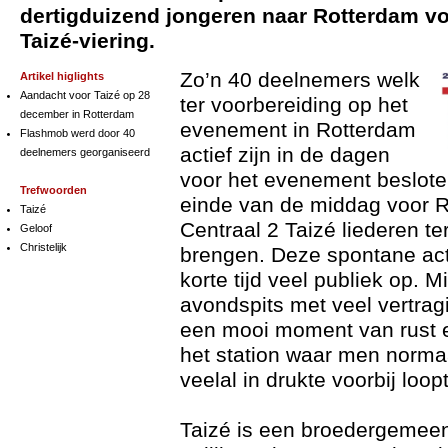
dertigduizend jongeren naar Rotterdam voo
Taizé-viering.
Zo’n 40 deelnemers welk
Artikel higlights
Aandacht voor Taizé op 28
ter voorbereiding op het
december in Rotterdam
evenement in Rotterdam
Flashmob werd door 40
actief zijn in de dagen
deelnemers georganiseerd
voor het evenement beslot
Trefwoorden
einde van de middag voor 
Taizé
Centraal 2 Taizé liederen te
Geloof
Christelijk
brengen. Deze spontane act
korte tijd veel publiek op. M
avondspits met veel vertrag
een mooi moment van rust 
het station waar men norma
veelal in drukte voorbij loopt
Taizé is een broedergemeen