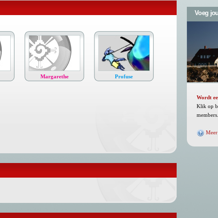
Voeg jou
Margarethe
Profuse
Wordt ee
Klik op 
members
Meer