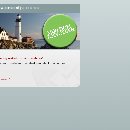
w persoonlijke doel toe
n inspiratiebron voor anderen!
bovenstaande knop en deel jouw doel met andere
.
 weten?