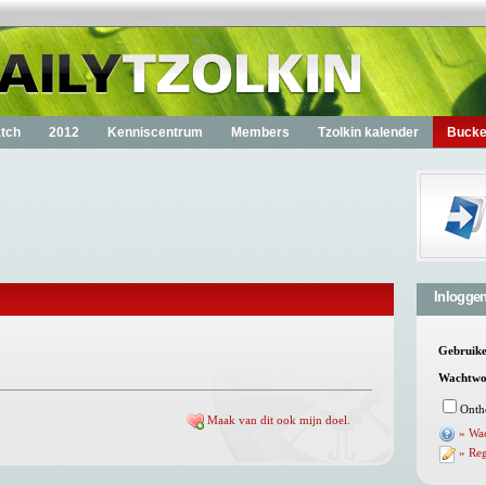
tch
2012
Kenniscentrum
Members
Tzolkin kalender
Bucket
Inlogge
Gebruik
Wachtwo
Onth
Maak van dit ook mijn doel.
» Wa
» Reg